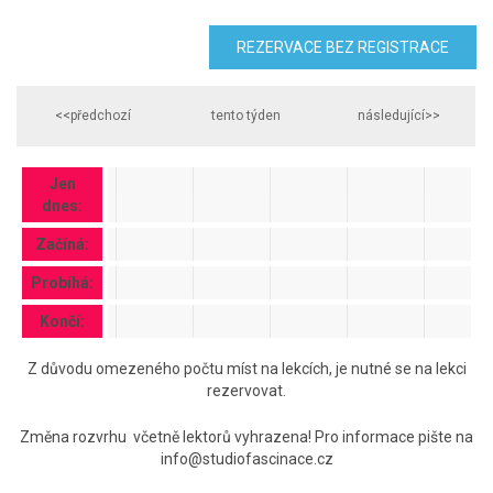
REZERVACE BEZ REGISTRACE
<<předchozí
tento týden
následující>>
Jen
dnes:
Začíná:
Probíhá:
Končí:
Z důvodu omezeného počtu míst na lekcích, je nutné se na lekci
rezervovat.
Změna rozvrhu včetně lektorů vyhrazena! Pro informace pište na
info@studiofascinace.cz