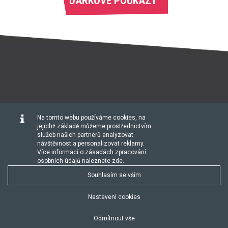
DÁRKOVÉ POUKAZY
Na tomto webu používáme cookies, na
HOME
O NÁS
ROZVRH
CVIČENÍ
CENÍK
jejichž základě můžeme prostřednictvím
služeb našich partnerů analyzovat
návštěvnost a personalizovat reklamy.
PORADNA
KONTAKT
BLOG
Více informací o zásadách zpracování
osobních údajů naleznete
zde
.
Souhlasím se vším
© 2015 Reklamní agentura
Global Vision, a.s.
by
Nastavení cookies
NaOperak.cz
SEO:
Digitální agentura
Řešení:
CMS Publis
Zásady ochrany osobních údajů
|
Nastavení cookies
Odmítnout vše