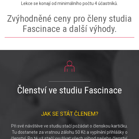
Lekce se konají od minimálního počtu 4 účastníků.
Zvýhodněné ceny pro členy studia
Fascinace a další výhody.
Členství ve studiu Fascinace
JAK SE STÁT ČLENEM?
Při své návštěve ve studiu stačí požádat o členskou kartičku.
Tu dostanete za vratnou zálohu 50 Kč a vyplnění přihlášky o
členství. Po té už stačí využívat všech výhod našeho členství.