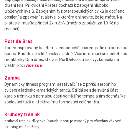
držení těla. Při cvičení Pilates dochází k zapojení hluboko
uložených svalů. Zapojením fyzioterapeutických cviků je docíleno
posílení a zpevnění svalstva, o kterém ani nevíte, že jej máte. Na
pilates si musíte přinést 2x ručník (možno zapůjčit za 10 Kč na
recepci).
Port de Bras
Tanec inspirovaný baletem. Jednoduché choreografie na pomalou
hudbu. Budete se cítit žensky a ladně. Více informací se dočtete od
redaktorky Ona dnes, která si PortDeBras u nás vyzkoušela na
vlastní kůži
více zde
Zumba
Dynamický fitness program, sestávající se z prvků aerobního
cvičení a latinsko-amerických tanců. Střídá se zde svižná část
kardio tréninku s pomalou částí volnějšího tempa a tím dochází ke
spalování tuků a efektivnímu formování celého těla.
Kruhový trénink
Kruhový trénink díky svojí variabilnosti je vhodný pro všechny věkové
skupiny, muže i ženy.