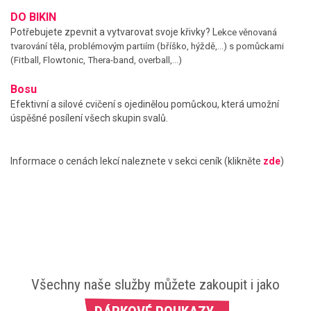
DO BIKIN
Potřebujete zpevnit a vytvarovat svoje křivky? L
ekce věnovaná
tvarování těla, problémovým partiím (bříško, hýždě,…) s pomůckami
(Fitball, Flowtonic, Thera-band, overball,...)
Bosu
Efektivní a silové cvičení s ojedinělou pomůckou, která umožní
úspěšné posílení všech skupin svalů.
Informace o cenách lekcí naleznete v sekci ceník (klikněte
zde
)
Všechny naše služby můžete zakoupit i jako