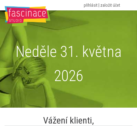
přihlásit
|
založit účet
HOME
O NÁS
ROZVRH
CVIČENÍ
CENÍK
PORADNA
KONTAKT
BLOG
Neděle 31. května
2026
Vážení klienti,