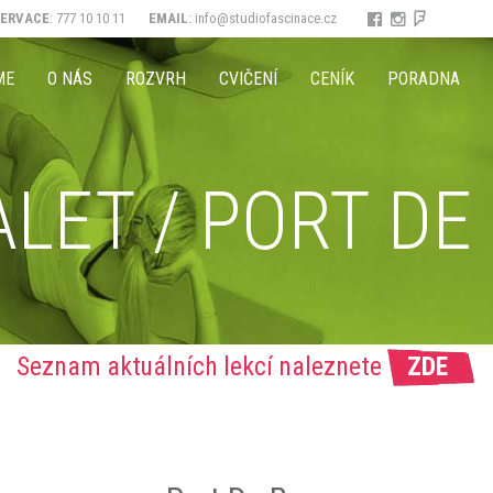
ZERVACE
: 777 10 10 11
EMAIL
:
info@studiofascinace.cz
ME
O NÁS
ROZVRH
CVIČENÍ
CENÍK
PORADNA
ALET / PORT DE
Seznam aktuálních lekcí naleznete
ZDE