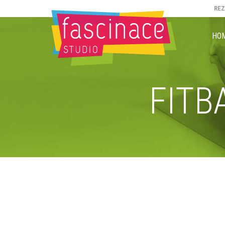
RE
HO
FITB