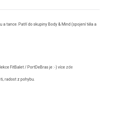
 a tance. Patří do skupiny Body & Mind (spojení těla a
kce FitBalet / PortDeBras je :-) více
zde
ti, radost z pohybu.