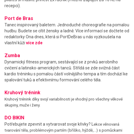
recepci).
Port de Bras
Tanec inspirovaný baletem. Jednoduché choreografie na pomalou
hudbu. Budete se cítit žensky a ladně. Více informací se dočtete od
redaktorky Ona dnes, která si PortDeBras u nás vyzkoušela na
vlastní kůži
více zde
Zumba
Dynamický fitness program, sestávající se z prvků aerobního
cvičení a latinsko-amerických tanců. Střídá se zde svižná část
kardio tréninku s pomalou částí volnějšího tempa a tím dochází ke
spalování tuků a efektivnímu formování celého těla.
Kruhový trénink
Kruhový trénink díky svojí variabilnosti je vhodný pro všechny věkové
skupiny, muže i ženy.
DO BIKIN
Potřebujete zpevnit a vytvarovat svoje křivky? L
ekce věnovaná
tvarování těla, problémovým partiím (bříško, hýždě,…) s pomůckami