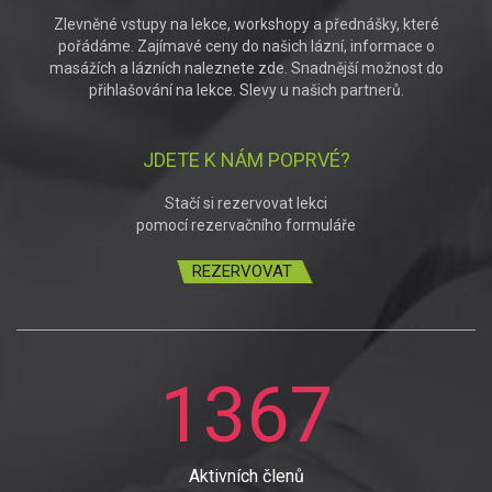
Zlevněné vstupy na lekce, workshopy a přednášky, které
pořádáme. Zajímavé ceny do našich lázní, informace o
masážích a lázních naleznete zde. Snadnější možnost do
přihlašování na lekce. Slevy u našich partnerů.
JDETE K NÁM POPRVÉ?
Stačí si rezervovat lekci
pomocí rezervačního formuláře
REZERVOVAT
1367
Aktivních členů