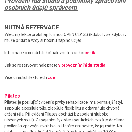
Provozní řád studia a podmínky zpracování
osobních údajů správcem
NUTNÁ REZERVACE
Všechny lekce probíhají formou OPEN CLASS (kdokoliv se kdykoliv
může přidat a vždy si hodinu naplno užije)
Informace o cenách lekcí naleznete v sekci
ceník.
Jak se rezervovat naleznete
v provozním řádu studia.
Více o našich lektorech
zde
Pilates
Pilates je posilující cvičení s prvky rehabilitace, má pomalejší styl,
zapojuje a posiluje tělo, zlepšuje flexibilitu a odstraňuje chybné
držení těla. Při cvičení Pilates dochází k zapojení hluboko
uložených svalů. Zapojením fyzioterapeutických cviků je docíleno
posílení a zpevnění svalstva, o kterém ani nevíte, že jej máte. Na
pilates si musíte přinést 2x ručník (možno zapůjčit za 10 Kč na