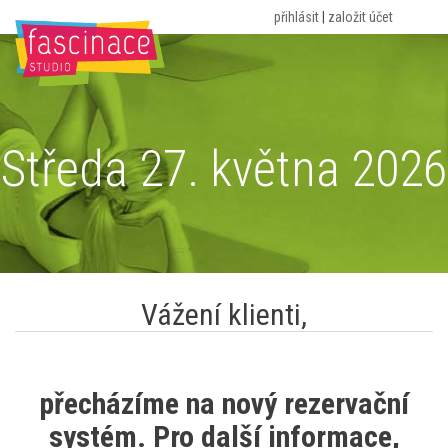
přihlásit
|
založit účet
HOME
O NÁS
ROZVRH
CVIČENÍ
CENÍK
PORADNA
KONTAKT
BLOG
Středa 27. května 2026
Vážení klienti,
přecházíme na nový rezervační
systém. Pro další informace,