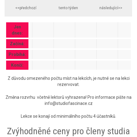
<<předchozí
tento týden
následující>>
Jen
dnes:
Začíná:
Probíhá:
Končí:
Z důvodu omezeného počtu míst na lekcích, je nutné se na lekci
rezervovat.
Změna rozvrhu včetně lektorů vyhrazena! Pro informace pište na
info@studiofascinace.cz
Lekce se konají od minimálního počtu 4 účastníků.
Zvýhodněné ceny pro členy studia