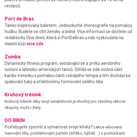
recepci).
Port de Bras
Tanec inspirovaný baletem. Jednoduché choreografie na pomalou
hudbu. Budete se cítit žensky a ladně. Více informací se dočtete od
redaktorky Ona dnes, která si PortDeBras u nás vyzkoušela na
vlastní kůži
více zde
Zumba
Dynamický fitness program, sestávající se z prvků aerobního
cvičení a latinsko-amerických tanců. Střídá se zde svižná část
kardio tréninku s pomalou částí volnějšího tempa a tím dochází ke
spalování tuků a efektivnímu formování celého těla.
Kruhový trénink
Kruhový trénink díky svojí variabilnosti je vhodný pro všechny věkové
skupiny, muže i ženy.
DO BIKIN
Potřebujete zpevnit a vytvarovat svoje křivky? L
ekce věnovaná
tvarování těla, problémovým partiím (bříško, hýždě,…) s pomůckami