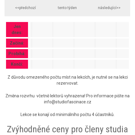
<<předchozí
tento týden
následující>>
Jen
dnes:
Začíná:
Probíhá:
Končí:
Z důvodu omezeného počtu míst na lekcích, je nutné se na lekci
rezervovat.
Změna rozvrhu včetně lektorů vyhrazena! Pro informace pište na
info@studiofascinace.cz
Lekce se konají od minimálního počtu 4 účastníků.
Zvýhodněné ceny pro členy studia