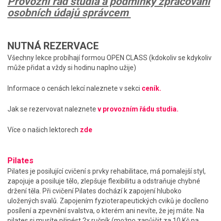
Provozní řád studia a podmínky zpracování
osobních údajů správcem
NUTNÁ REZERVACE
Všechny lekce probíhají formou OPEN CLASS (kdokoliv se kdykoliv
může přidat a vždy si hodinu naplno užije)
Informace o cenách lekcí naleznete v sekci
ceník.
Jak se rezervovat naleznete
v provozním řádu studia.
Více o našich lektorech
zde
Pilates
Pilates je posilující cvičení s prvky rehabilitace, má pomalejší styl,
zapojuje a posiluje tělo, zlepšuje flexibilitu a odstraňuje chybné
držení těla. Při cvičení Pilates dochází k zapojení hluboko
uložených svalů. Zapojením fyzioterapeutických cviků je docíleno
posílení a zpevnění svalstva, o kterém ani nevíte, že jej máte. Na
pilates si musíte přinést 2x ručník (možno zapůjčit za 10 Kč na