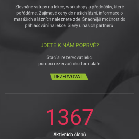
Zlevněné vstupy na lekce, workshopy a přednášky, které
pořádáme. Zajímavé ceny do našich lázní, informace o
masážích a lázních naleznete zde. Snadnější možnost do
přihlašování na lekce. Slevy u našich partnerů.
JDETE K NÁM POPRVÉ?
Stačí si rezervovat lekci
pomocí rezervačního formuláře
REZERVOVAT
1367
Aktivních členů