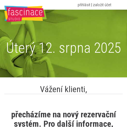
přihlásit
|
založit účet
HOME
O NÁS
ROZVRH
CVIČENÍ
CENÍK
PORADNA
KONTAKT
BLOG
Úterý 12. srpna 2025
Vážení klienti,
přecházíme na nový rezervační
systém. Pro další informace,