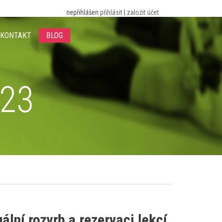
nepřihlášen
přihlásit
|
založit účet
KONTAKT
BLOG
023
lní rozvrh a rezervaci lekcí