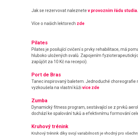
Jak se rezervovat naleznete
v provozním řádu studia
Více o našich lektorech
zde
Pilates
Pilates je posilující cvičení s prvky rehabilitace, má poma
hluboko uložených svalů. Zapojením fyzioterapeutických 
zapůjčit za 10 Kč na recepci).
Port de Bras
Tanec inspirovaný baletem. Jednoduché choreografie na
vyzkoušela na vlastní kůži
více zde
Zumba
Dynamický fitness program, sestávající se z prvků aerob
dochází ke spalování tuků a efektivnímu formování cel
Kruhový trénink
Kruhový trénink díky svojí variabilnosti je vhodný pro všech