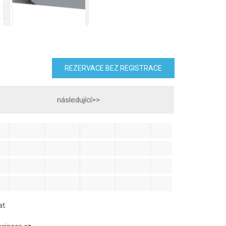
REZERVACE BEZ REGISTRACE
následující>>
at.