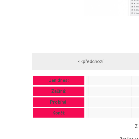
<<předchozí
Jen dnes:
Začíná:
Probíhá:
Končí:
Z 