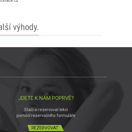
scinace.cz
lší výhody.
JDETE K NÁM POPRVÉ?
Stačí si rezervovat lekci
pomocí rezervačního formuláře
REZERVOVAT