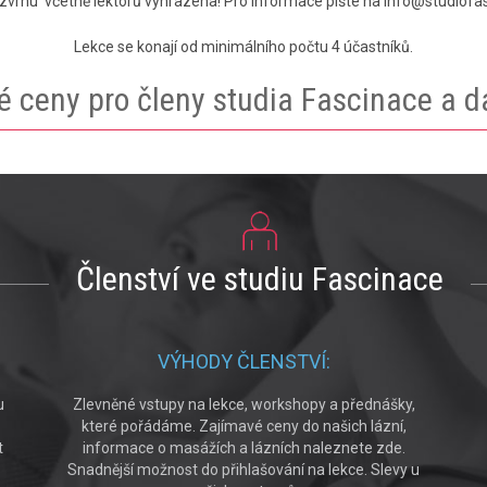
vrhu včetně lektorů vyhrazena! Pro informace pište na info@studiofa
Lekce se konají od minimálního počtu 4 účastníků.
 ceny pro členy studia Fascinace a da
Členství ve studiu Fascinace
VÝHODY ČLENSTVÍ:
u
Zlevněné vstupy na lekce, workshopy a přednášky,
které pořádáme. Zajímavé ceny do našich lázní,
t
informace o masážích a lázních naleznete zde.
Snadnější možnost do přihlašování na lekce. Slevy u