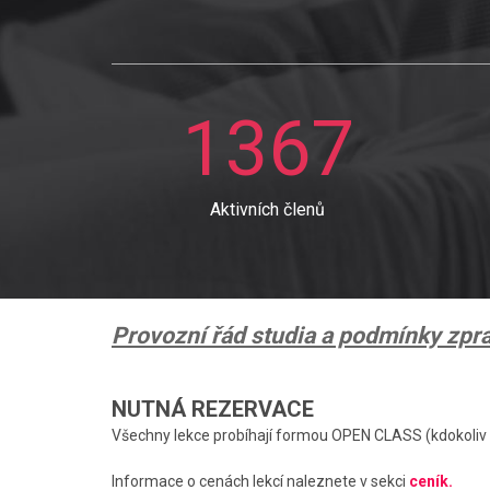
1367
Aktivních členů
Provozní řád studia a podmínky zp
NUTNÁ REZERVACE
Všechny lekce probíhají formou OPEN CLASS (kdokoliv s
Informace o cenách lekcí naleznete v sekci
ceník.