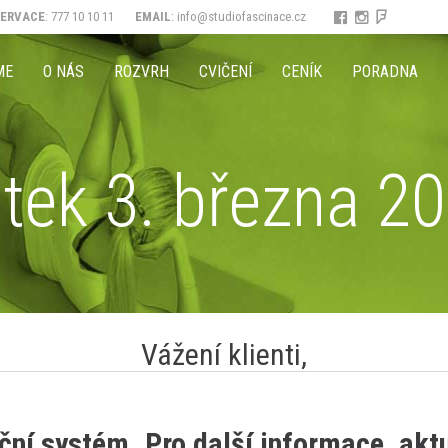
ZERVACE
: 777 10 10 11
EMAIL
:
info@studiofascinace.cz
ME
O NÁS
ROZVRH
CVIČENÍ
CENÍK
PORADNA
tek 3. března 2
Vážení klienti,
ní systém. Pro další informace, aktuá