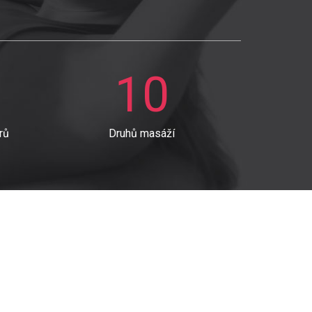
10
rů
Druhů masáží