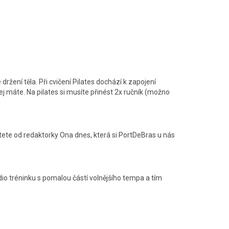
é držení těla. Při cvičení Pilates dochází k zapojení
ej máte. Na pilates si musíte přinést 2x ručník (možno
ete od redaktorky Ona dnes, která si PortDeBras u nás
dio tréninku s pomalou částí volnějšího tempa a tím