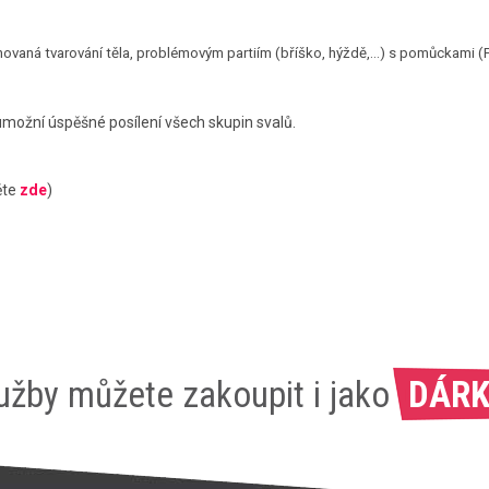
ovaná tvarování těla, problémovým partiím (bříško, hýždě,…) s pomůckami (Fitb
 umožní úspěšné posílení všech skupin svalů.
ěte
zde
)
užby můžete zakoupit i jako
DÁRK