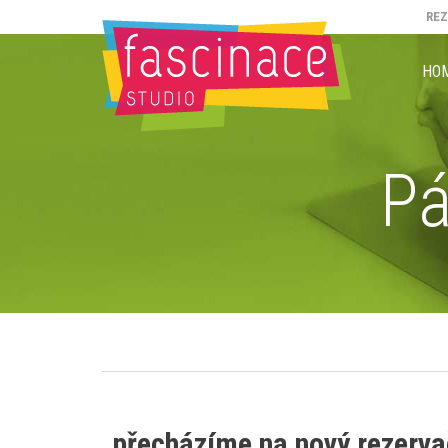
RE
HO
Pá
přecházíme na nový rezervač