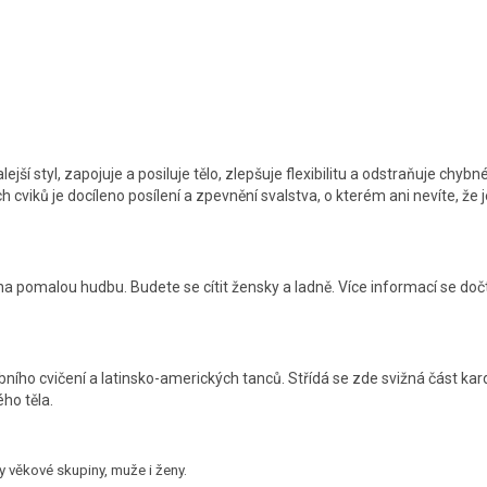
.
lejší styl, zapojuje a posiluje tělo, zlepšuje flexibilitu a odstraňuje chybn
cviků je docíleno posílení a zpevnění svalstva, o kterém ani nevíte, že j
 pomalou hudbu. Budete se cítit žensky a ladně. Více informací se dočt
ního cvičení a latinsko-amerických tanců. Střídá se zde svižná část kar
ého těla.
ny věkové skupiny, muže i ženy.