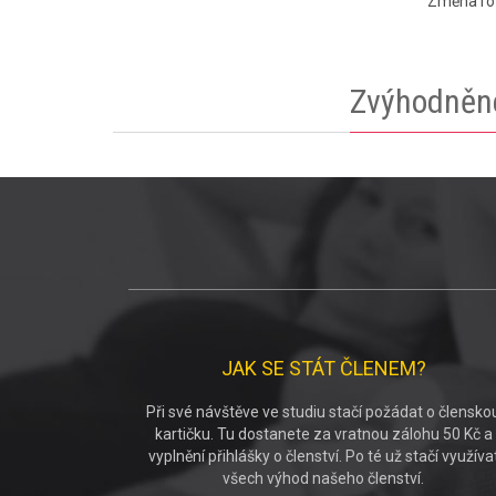
Změna roz
Zvýhodněné
JAK SE STÁT ČLENEM?
Při své návštěve ve studiu stačí požádat o člensko
kartičku. Tu dostanete za vratnou zálohu 50 Kč a
vyplnění přihlášky o členství. Po té už stačí využíva
všech výhod našeho členství.