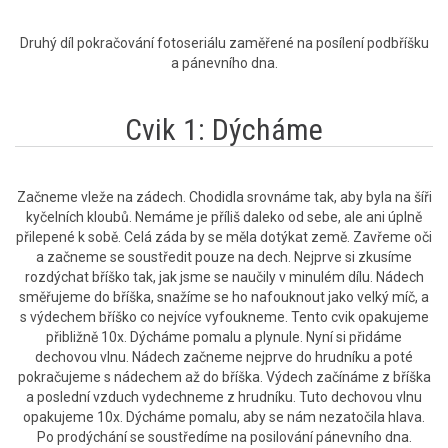
Druhý díl pokračování fotoseriálu zaměřené na posílení podbříšku
a pánevního dna.
Cvik 1: Dýcháme
Začneme vleže na zádech. Chodidla srovnáme tak, aby byla na šíři
kyčelních kloubů. Nemáme je příliš daleko od sebe, ale ani úplně
přilepené k sobě. Celá záda by se měla dotýkat země. Zavřeme oči
a začneme se soustředit pouze na dech. Nejprve si zkusíme
rozdýchat bříško tak, jak jsme se naučily v minulém dílu. Nádech
směřujeme do bříška, snažíme se ho nafouknout jako velký míč, a
s výdechem bříško co nejvíce vyfoukneme. Tento cvik opakujeme
přibližně 10x. Dýcháme pomalu a plynule. Nyní si přidáme
dechovou vlnu. Nádech začneme nejprve do hrudníku a poté
pokračujeme s nádechem až do bříška. Výdech začínáme z bříška
a poslední vzduch vydechneme z hrudníku. Tuto dechovou vlnu
opakujeme 10x. Dýcháme pomalu, aby se nám nezatočila hlava.
Po prodýchání se soustředíme na posilování pánevního dna.