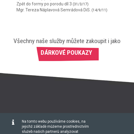
Zpět do formy po porodu díl 3
(31/3/17)
Mgr. Tereza Náplavová Semrádová DiS.
(14/9/11)
Všechny naše služby můžete zakoupit i jako
DÁRKOVÉ POUKAZY
Na tomto webu používáme cookies, na
HOME
O NÁS
ROZVRH
CVIČENÍ
CENÍK
jejichž základě můžeme prostřednictvím
služeb našich partnerů analyzovat