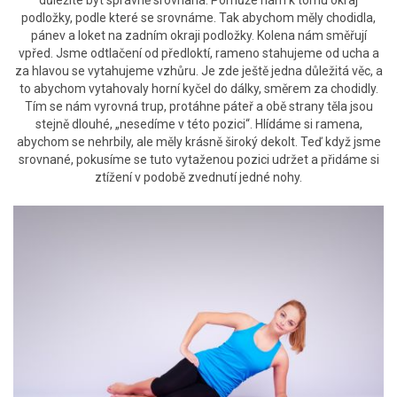
podložky, podle které se srovnáme. Tak abychom měly chodidla,
pánev a loket na zadním okraji podložky. Kolena nám směřují
vpřed. Jsme odtlačení od předloktí, rameno stahujeme od ucha a
za hlavou se vytahujeme vzhůru. Je zde ještě jedna důležitá věc, a
to abychom vytahovaly horní kyčel do dálky, směrem za chodidly.
Tím se nám vyrovná trup, protáhne páteř a obě strany těla jsou
stejně dlouhé, „nesedíme v této pozici“. Hlídáme si ramena,
abychom se nehrbily, ale měly krásně široký dekolt. Teď když jsme
srovnané, pokusíme se tuto vytaženou pozici udržet a přidáme si
ztížení v podobě zvednutí jedné nohy.