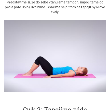
Představíme si, že do sebe vtahujeme tampon, napočítáme do
pěti a poté úplně uvolníme. Snažíme se přitom nezapojit hýžďové
svaly.
Cvik 2: Zapojíme záda