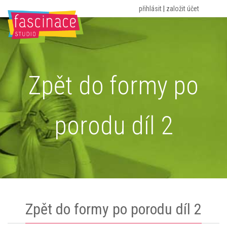
přihlásit
|
založit účet
HOME
O NÁS
ROZVRH
CVIČENÍ
CENÍK
PORADNA
KONTAKT
BLOG
Zpět do formy po
porodu díl 2
Zpět do formy po porodu díl 2