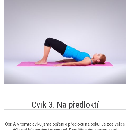
Cvik 3. Na předloktí
Obr. A V tomto cviku jsme opření o předloktí na boku. Je zde velice
důležité být správně srovnaná. Pomůže nám k tomu okraj