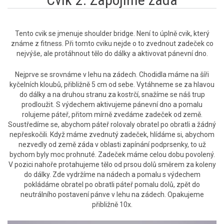
Tento cvik se jmenuje shoulder bridge. Není to úplně cvik, který
známe z fitness. Při tomto cviku nejde o to zvednout zadeček co
nejvýše, ale protáhnout tělo do dálky a aktivovat pánevní dno.
Nejprve se srovnáme v lehu na zádech. Chodidla máme na šíři
kyčelních kloubů, přibližně 5 cm od sebe. Vytáhneme se za hlavou
do dálky a na druhou stranu za kostrčí, snažíme se náš trup
prodloužit. S výdechem aktivujeme pánevní dno a pomalu
rolujeme páteř, přitom mírně zvedáme zadeček od země.
Soustředíme se, abychom páteř rolovaly obratel po obratli a žádný
nepřeskočili. Když máme zvednutý zadeček, hlídáme si, abychom
nezvedly od země záda v oblasti zapínání podprsenky, to už
bychom byly moc prohnuté. Zadeček máme celou dobu povolený.
V pozici nahoře protahujeme tělo od prsou dolů směrem za koleny
do dálky. Zde vydržíme na nádech a pomalu s výdechem
pokládáme obratel po obratli páteř pomalu dolů, zpět do
neutrálního postavení pánve v lehu na zádech. Opakujeme
přibližně 10x.