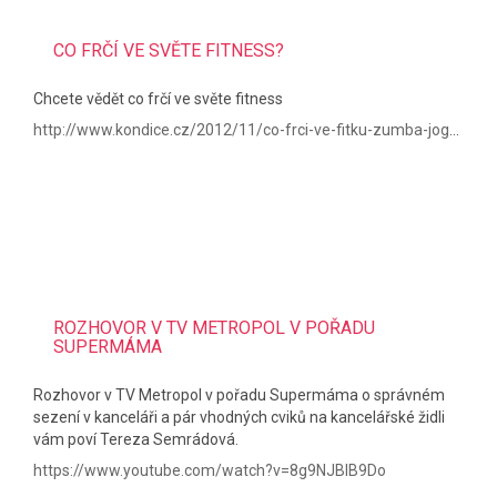
CO FRČÍ VE SVĚTE FITNESS?
Chcete vědět co frčí ve světe fitness
http://www.kondice.cz/2012/11/co-frci-ve-fitku-zumba-joga-nebo-novinky/
ROZHOVOR V TV METROPOL V POŘADU
SUPERMÁMA
Rozhovor v TV Metropol v pořadu Supermáma o správném
sezení v kanceláři a pár vhodných cviků na kancelářské židli
vám poví Tereza Semrádová.
https://www.youtube.com/watch?v=8g9NJBIB9Do