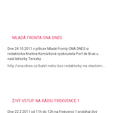
MLADÁ FRONTA ONA DNES
Dne 24.10.2011 v příloze Mladé Fronty ONA DNES si
redaktorka Kristina Komůrková vyzkoušela Port de Bras u
naší lektorky Terezky.
http://ona.idnes.cz/balet-nebo-box-redaktorky-na-vlastnim-tele-hledaly-ten-pravy-sport-1di-/dieta.aspx?c=A111025_173131_dieta_abr
ŽIVÝ VSTUP NA RÁDIU FREKVENCE 1
Dne 22.2.2011 od 11h do 12h na Frekvenci 1 probíhal žívý