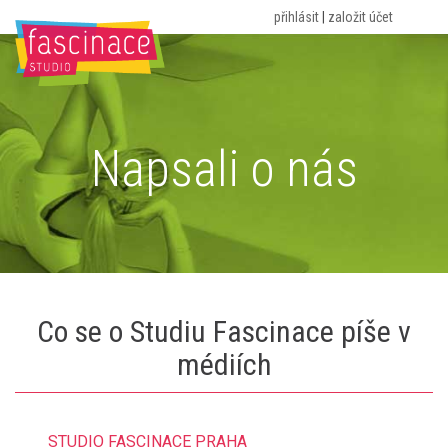
přihlásit
|
založit účet
HOME
O NÁS
ROZVRH
CVIČENÍ
CENÍK
PORADNA
KONTAKT
BLOG
Napsali o nás
Co se o Studiu Fascinace píše v
médiích
STUDIO FASCINACE PRAHA