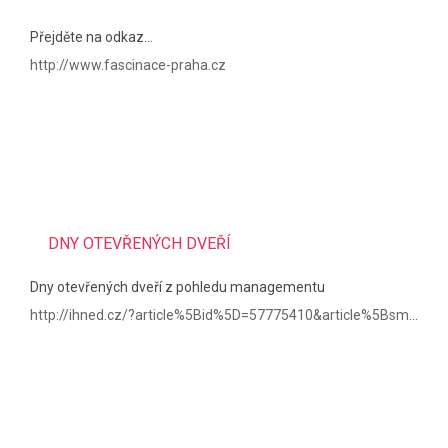
Přejděte na odkaz...
http://www.fascinace-praha.cz
DNY OTEVŘENÝCH DVEŘÍ
Dny otevřených dveří z pohledu managementu
http://ihned.cz/?article%5Bid%5D=57775410&article%5Bsms_pay%5D=true&p=000000_d