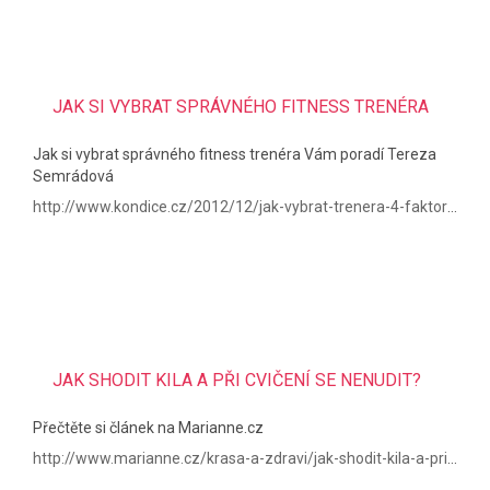
JAK SI VYBRAT SPRÁVNÉHO FITNESS TRENÉRA
Jak si vybrat správného fitness trenéra Vám poradí Tereza
Semrádová
http://www.kondice.cz/2012/12/jak-vybrat-trenera-4-faktory-na-ktere-se-zamerit/
JAK SHODIT KILA A PŘI CVIČENÍ SE NENUDIT?
Přečtěte si článek na Marianne.cz
http://www.marianne.cz/krasa-a-zdravi/jak-shodit-kila-a-pri-cviceni-se-nenudit-i