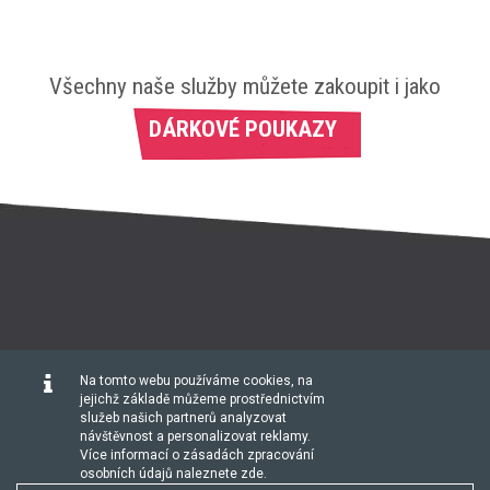
Všechny naše služby můžete zakoupit i jako
DÁRKOVÉ POUKAZY
Na tomto webu používáme cookies, na
HOME
O NÁS
ROZVRH
CVIČENÍ
CENÍK
jejichž základě můžeme prostřednictvím
služeb našich partnerů analyzovat
návštěvnost a personalizovat reklamy.
PORADNA
KONTAKT
BLOG
Více informací o zásadách zpracování
osobních údajů naleznete
zde
.