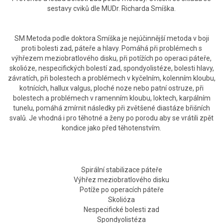
sestavy cviků dle MUDr. Richarda Smíška.
SM Metoda podle doktora Smíška je nejúčinnější metoda v boji
proti bolesti zad, páteře a hlavy. Pomáhá při problémech s
výhřezem meziobratlového disku, při potížích po operaci páteře,
skolióze, nespecifických bolestí zad, spondyolistéze, bolesti hlavy,
závratích, při bolestech a problémech v kyčelním, kolenním kloubu,
kotnících, hallux valgus, ploché noze nebo patní ostruze, při
bolestech a problémech v ramenním kloubu, loktech, karpálním
tunelu, pomáhá zmírnit následky při zvětšené diastáze břišních
svalů. Je vhodná i pro těhotné a ženy po porodu aby se vrátili zpět
kondice jako před těhotenstvím.
Spirální stabilizace páteře
Výhřez meziobratlového disku
Potíže po operacích páteře
Skolióza
Nespecifické bolesti zad
Spondyolistéza