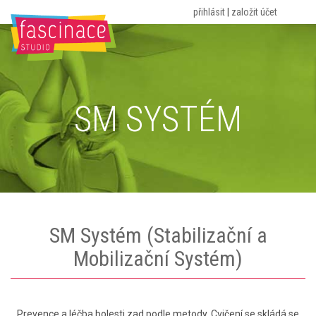
přihlásit
|
založit účet
HOME
O NÁS
ROZVRH
CVIČENÍ
CENÍK
PORADNA
KONTAKT
BLOG
SM SYSTÉM
SM Systém (Stabilizační a
Mobilizační Systém)
Prevence a léčba bolesti zad podle metody. Cvičení se skládá se