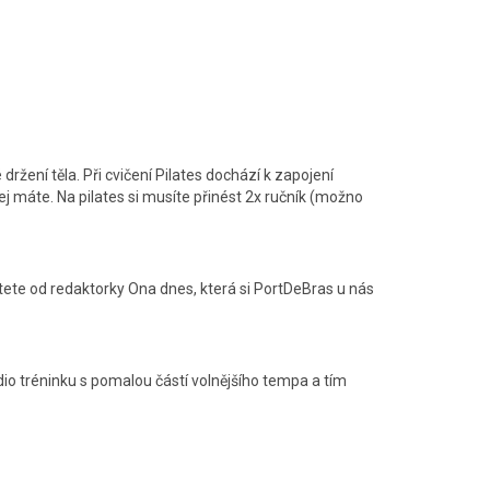
é držení těla. Při cvičení Pilates dochází k zapojení
ej máte. Na pilates si musíte přinést 2x ručník (možno
ete od redaktorky Ona dnes, která si PortDeBras u nás
dio tréninku s pomalou částí volnějšího tempa a tím