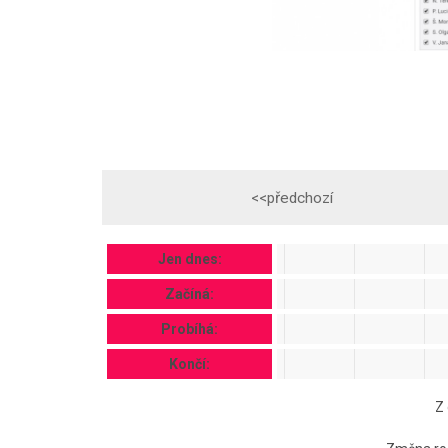
<<předchozí
Jen dnes:
Začíná:
Probíhá:
Končí:
Z 