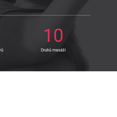
10
rů
Druhů masáží