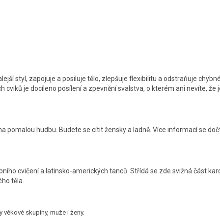
.
lejší styl, zapojuje a posiluje tělo, zlepšuje flexibilitu a odstraňuje chybn
cviků je docíleno posílení a zpevnění svalstva, o kterém ani nevíte, že j
 pomalou hudbu. Budete se cítit žensky a ladně. Více informací se dočt
ního cvičení a latinsko-amerických tanců. Střídá se zde svižná část kar
ého těla.
ny věkové skupiny, muže i ženy.