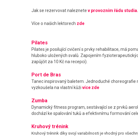
Jak se rezervovat naleznete
v provozním řádu studia
Více o našich lektorech
zde
Pilates
Pilates je posilující cvičení s prvky rehabilitace, má poma
hluboko uložených svalů. Zapojením fyzioterapeutických 
zapůjčit za 10 Kč na recepci).
Port de Bras
Tanec inspirovaný baletem. Jednoduché choreografie na
vyzkoušela na vlastní kůži
více zde
Zumba
Dynamický fitness program, sestávající se z prvků aerob
dochází ke spalování tuků a efektivnímu formování cel
Kruhový trénink
Kruhový trénink díky svojí variabilnosti je vhodný pro všech