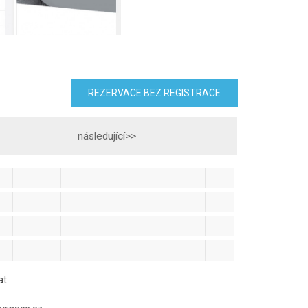
REZERVACE BEZ REGISTRACE
následující>>
at.