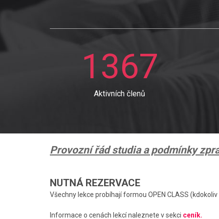
1367
Aktivních členů
Provozní řád studia a podmínky zp
NUTNÁ REZERVACE
Všechny lekce probíhají formou OPEN CLASS (kdokoliv s
Informace o cenách lekcí naleznete v sekci
ceník.