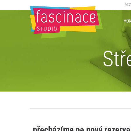
RE
HO
Stř
přecházíme na nový rezervač