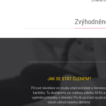
Změna roz
Zvýhodněné
JAK SE STÁT ČLENEM?
Při své návštěve ve studiu stačí požádat o člensko
kartičku. Tu dostanete za vratnou zálohu 50 Kč a
vyplnění přihlášky o členství. Po té už stačí využíva
všech výhod našeho členství.