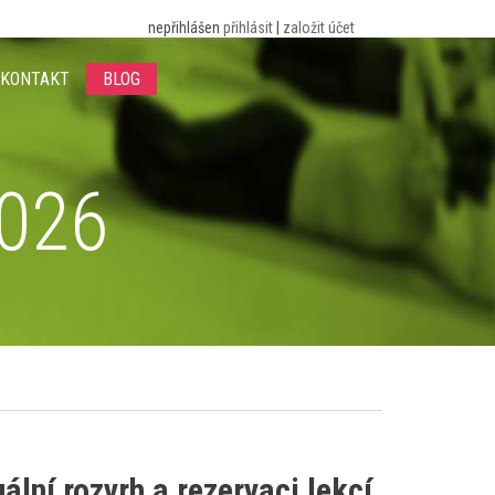
nepřihlášen
přihlásit
|
založit účet
KONTAKT
BLOG
2026
lní rozvrh a rezervaci lekcí