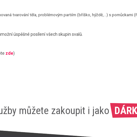
ovaná tvarování těla, problémovým partiím (bříško, hýždě,…) s pomůckami (Fitb
 umožní úspěšné posílení všech skupin svalů.
ěte
zde
)
užby můžete zakoupit i jako
DÁRK