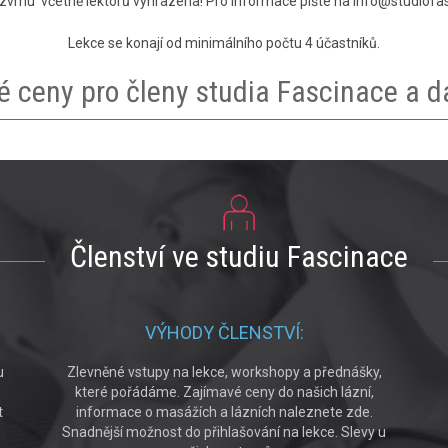
vrhu včetně lektorů vyhrazena! Pro informace pište na info@studiofa
Lekce se konají od minimálního počtu 4 účastníků.
 ceny pro členy studia Fascinace a da
Členství ve studiu Fascinace
VÝHODY ČLENSTVÍ:
u
Zlevněné vstupy na lekce, workshopy a přednášky,
které pořádáme. Zajímavé ceny do našich lázní,
t
informace o masážích a lázních naleznete zde.
Snadnější možnost do přihlašování na lekce. Slevy u