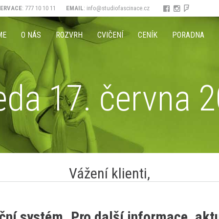
ZERVACE
: 777 10 10 11
EMAIL
:
info@studiofascinace.cz
ME
O NÁS
ROZVRH
CVIČENÍ
CENÍK
PORADNA
eda 17. června 
Vážení klienti,
ní systém. Pro další informace, aktuá