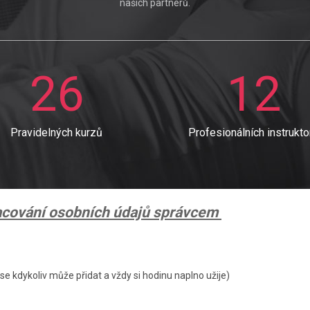
našich partnerů.
26
12
Pravidelných kurzů
Profesionálních instrukto
racování osobních údajů správcem
e kdykoliv může přidat a vždy si hodinu naplno užije)