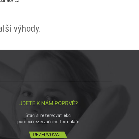
scinace.cz
lší výhody.
JDETE K NÁM POPRVÉ?
Stačí si rezervovat lekci
pomocí rezervačního formuláře
REZERVOVAT